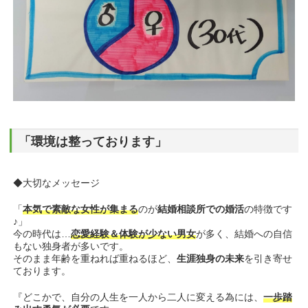
「環境は整っております」
◆大切なメッセージ
「
本気で素敵な女性が集まる
のが
結婚相談所での婚活
の特徴です
♪」
今の時代は…
恋愛経験＆体験が少ない男女
が多く、結婚への自信
もない独身者が多いです。
そのまま年齢を重ねれば重ねるほど、
生涯独身の未来
を引き寄せ
ております。
『どこかで、自分の人生を一人から二人に変える為には、
一歩踏