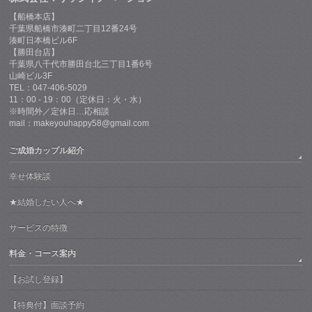
【船橋本店】
千葉県船橋市湊町二丁目12番24号
湊町日本橋ビル6F
【勝田台店】
千葉県八千代市勝田台北三丁目1番6号
山崎ビル3F
TEL：047-406-5029
11：00 - 19：00（定休日：火・水）
※時間外／定休日…応相談
mail：makeyouhappy58@gmail.com
ご成婚カップル紹介
幸せ体験談
★結婚したい人へ★
サービスの特徴
料金・コース案内
【お試し登録】
【特典付】面談予約