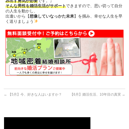
み出す勇気が必要
です。』
そんな男性を婚活生活がサポート
できますので、思い切って自分
の人生を動かし、
出逢いから【
想像していなっかた未来
】を掴み、幸せな人生を早
く送りましょう
←
【5月】今、好きな人はいますか？
【6月】婚活生活、10年目の真実
→