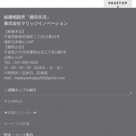
PAGETOP
結婚相談所「婚活生活」
株式会社マリッジイノベーション
【船橋本店】
千葉県船橋市湊町二丁目12番24号
湊町日本橋ビル6F
【勝田台店】
千葉県八千代市勝田台北三丁目1番6号
山崎ビル3F
TEL：047-406-5029
11：00 - 19：00（定休日：火・水）
※時間外／定休日…応相談
mail：makeyouhappy58@gmail.com
ご成婚カップル紹介
幸せ体験談
★結婚したい人へ★
サービスの特徴
料金・コース案内