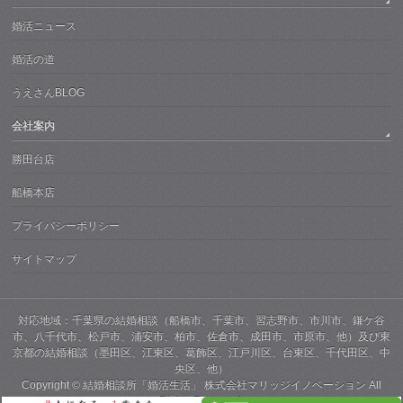
婚活ニュース
婚活の道
うえさんBLOG
会社案内
勝田台店
船橋本店
プライバシーポリシー
サイトマップ
対応地域：千葉県の結婚相談（船橋市、千葉市、習志野市、市川市、鎌ケ谷
市、八千代市、松戸市、浦安市、柏市、佐倉市、成田市、市原市、他）及び東
京都の結婚相談（墨田区、江東区、葛飾区、江戸川区、台東区、千代田区、中
央区、他）
Copyright ©
結婚相談所「婚活生活」 株式会社マリッジイノベーション
All
Rights Reserved.