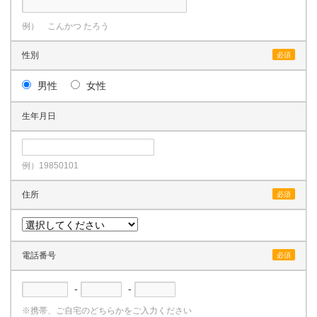
例） こんかつ たろう
性別
必須
男性
女性
生年月日
例）19850101
住所
必須
電話番号
必須
-
-
※携帯、ご自宅のどちらかをご入力ください