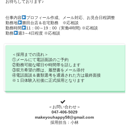
お待ちしております♪
仕事内容
プロフィール作成、メール対応、お見合日程調整
勤務地
勝田台店＆在宅勤務 ※応相談
勤務時間
11：00～19：00（実働4時間) ※応相談
勤務
週3～4日程度 ※応相談
＜採用までの流れ＞
①メールにて電話面談のご予約
②勤務可能な曜日や時間帯を話します
③双方希望の際は、履歴書をメール添付
④電話面談＆書類選考を通過された方は最終面接
※１日体験入社後に正式採用となります
＜お問い合わせ＞
047-406-5029
makeyouhappy58@gmail.com
採用担当：小林