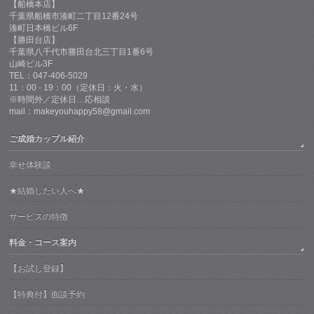
【船橋本店】
千葉県船橋市湊町二丁目12番24号
湊町日本橋ビル6F
【勝田台店】
千葉県八千代市勝田台北三丁目1番6号
山崎ビル3F
TEL：047-406-5029
11：00 - 19：00（定休日：火・水）
※時間外／定休日…応相談
mail：makeyouhappy58@gmail.com
ご成婚カップル紹介
幸せ体験談
★結婚したい人へ★
サービスの特徴
料金・コース案内
【お試し登録】
【特典付】面談予約