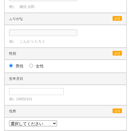
例） 婚活 太郎
ふりがな
必須
例） こんかつ たろう
性別
必須
男性
女性
生年月日
例）19850101
住所
必須