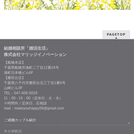
PAGETOP
結婚相談所「婚活生活」
株式会社マリッジイノベーション
【船橋本店】
千葉県船橋市湊町二丁目12番24号
湊町日本橋ビル6F
【勝田台店】
千葉県八千代市勝田台北三丁目1番6号
山崎ビル3F
TEL：047-406-5029
11：00 - 19：00（定休日：火・水）
※時間外／定休日…応相談
mail：makeyouhappy58@gmail.com
ご成婚カップル紹介
幸せ体験談