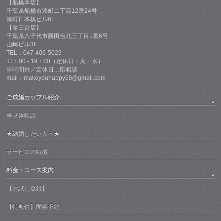
【船橋本店】
千葉県船橋市湊町二丁目12番24号
湊町日本橋ビル6F
【勝田台店】
千葉県八千代市勝田台北三丁目1番6号
山崎ビル3F
TEL：047-406-5029
11：00 - 19：00（定休日：火・水）
※時間外／定休日…応相談
mail：makeyouhappy58@gmail.com
ご成婚カップル紹介
幸せ体験談
★結婚したい人へ★
サービスの特徴
料金・コース案内
【お試し登録】
【特典付】面談予約