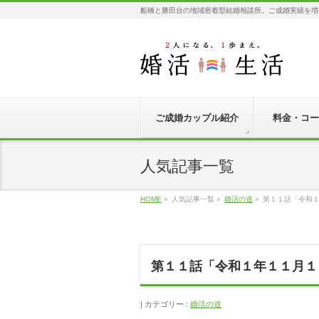
船橋と勝田台の地域密着型結婚相談所。ご成婚実績を増
ご成婚カップル紹介
料金・コー
人気記事一覧
HOME
»
人気記事一覧
»
婚活の道
»
第１１話「令和
第１１話「令和１年１１月１
カテゴリー :
婚活の道