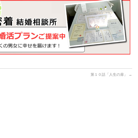
第１０話「人生の扉」
→