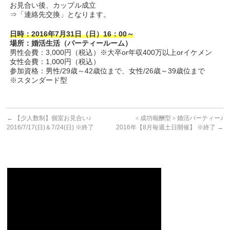
お見合い後、カップル成立
⇒「連絡先交換」となります。
日時：2016年7月31日（日）16：00～
場所：婚活生活（パーティールーム）
男性会費：3,000円（税込）※大卒or年収400万以上orイケメン
女性会費：1,000円（税込）
参加資格：男性/29歳～42歳位まで、女性/26歳～39歳位まで
※スタンダード型
←
【少人数制】個室お見合い♪
＜成功報酬型＞婚活パーティー♪
2016/7/17(日)＆7/24(日) ※終了
2016年【8月毎週土日開催】 ※終了
→