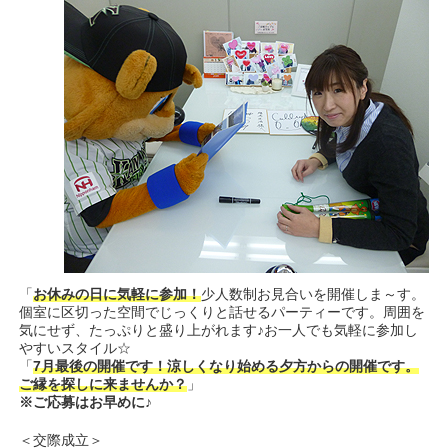
「
お休みの日に気軽に参加！
少人数制お見合いを開催しま～す。
個室に区切った空間でじっくりと話せるパーティーです。周囲を
気にせず、たっぷりと盛り上がれます♪お一人でも気軽に参加し
やすいスタイル☆
「
7月最後の開催です！涼しくなり始める夕方からの開催です。
ご縁を探しに来ませんか？
」
※ご応募はお早めに♪
＜交際成立＞