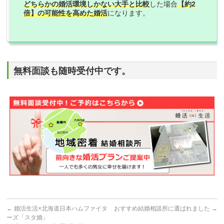
どちらかの婚活環境しかない大手と比較
した場合
【約2
倍】の可能性を高めた婚活
になります。
無料面談も随時受付中です。
←
婚活生活×北海道日本ハムファイタ
おすすめ結婚相談所に選ばれました
→
ーズ「スタ婚」