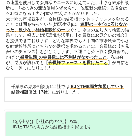
の連盟を使用して会員様のニーズに応えていた、小さな結婚相談
所に、
1社のみの連盟使用を求められ、他連盟を継続する場合は
不利益になる圧力が[婚活生活]にもかかりました。
大手間の市場競争が、会員様の結婚相手を探すチャンスを狭める
ことに疑問を持っていた[婚活生活]は、
連盟の一本化に応じなか
った、数少ない結婚相談所の一つ
です。今回の立ち入り検査の結
果として、幅広い婚活環境を活用し【会員様にお見合いの機会】
を提供できております。どんな業界でも大手間の市場競争で小さ
な結婚相談所にどちらかの選択を求めることは、会員様の【お見
合いのチャンス】を少なくします。幸運にも公正取引委員会のお
かげで
[婚活生活]の会員様には不利益がなかったこと
。私自身
が、逆境が訪れても【
会員様ファーストを貫けたこと
】が自信と
なり、誇りになりました。
千葉県の結婚相談所112社では
IBJとTMS両方加盟している
結婚相談所は【7社】
に減りました。
婚活生活は【7社の内の1社】の為、
IBJとTMSの両方から結婚相手を探せます！