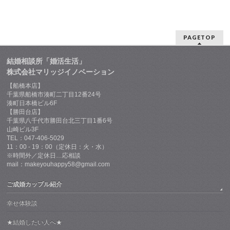
PAGETOP
結婚相談所「婚活生活」
株式会社マリッジイノベーション
【船橋本店】
千葉県船橋市湊町二丁目12番24号
湊町日本橋ビル6F
【勝田台店】
千葉県八千代市勝田台北三丁目1番6号
山崎ビル3F
TEL：047-406-5029
11：00 - 19：00（定休日：火・水）
※時間外／定休日…応相談
mail：makeyouhappy58@gmail.com
ご成婚カップル紹介
幸せ体験談
★結婚したい人へ★