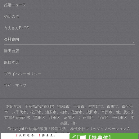
婚活ニュース
婚活の道
うえさんBLOG
会社案内
勝田台店
船橋本店
プライバシーポリシー
サイトマップ
対応地域：千葉県の結婚相談（船橋市、千葉市、習志野市、市川市、鎌ケ谷
市、八千代市、松戸市、浦安市、柏市、佐倉市、成田市、市原市、他）及び東
京都の結婚相談（墨田区、江東区、葛飾区、江戸川区、台東区、千代田区、中
央区、他）
Copyright ©
結婚相談所「婚活生活」 株式会社マリッジイノベーション
All
Rights Reserved.