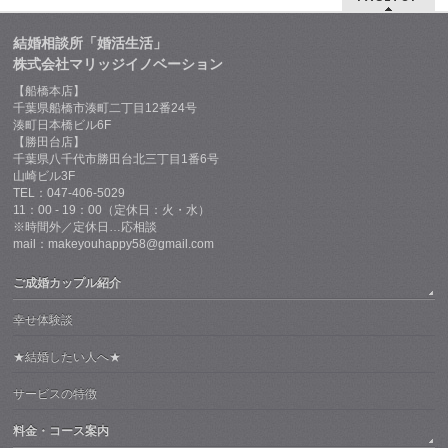
結婚相談所「婚活生活」
株式会社マリッジイノベーション
【船橋本店】
千葉県船橋市湊町二丁目12番24号
湊町日本橋ビル6F
【勝田台店】
千葉県八千代市勝田台北三丁目1番6号
山崎ビル3F
TEL：047-406-5029
11：00 - 19：00（定休日：火・水）
※時間外／定休日…応相談
mail：makeyouhappy58@gmail.com
ご成婚カップル紹介
幸せ体験談
★結婚したい人へ★
サービスの特徴
料金・コース案内