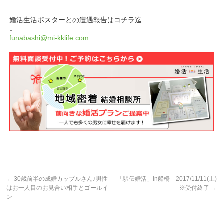
婚活生活ポスターとの遭遇報告はコチラ迄
↓
funabashi@mi-kklife.com
←
30歳前半の成婚カップルさん♪男性
「駅伝婚活」in船橋 2017/11/11(土)
はお一人目のお見合い相手とゴールイ
※受付終了
→
ン