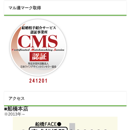
マル適マーク取得
アクセス
■船橋本店
※2013年～