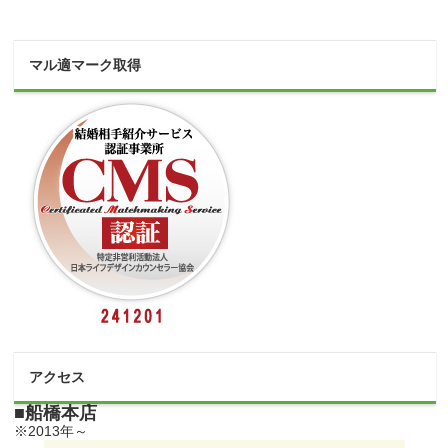
マル適マーク取得
アクセス
■船橋本店
※2013年～