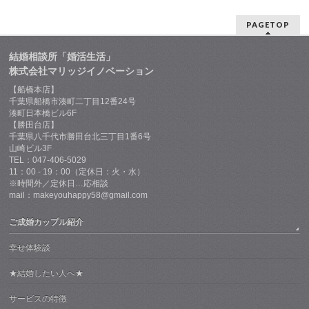
PAGETOP
結婚相談所「婚活生活」
株式会社マリッジイノベーション
【船橋本店】
千葉県船橋市湊町二丁目12番24号
湊町日本橋ビル6F
【勝田台店】
千葉県八千代市勝田台北三丁目1番6号
山崎ビル3F
TEL：047-406-5029
11：00 - 19：00（定休日：火・水）
※時間外／定休日…応相談
mail：makeyouhappy58@gmail.com
ご成婚カップル紹介
幸せ体験談
★結婚したい人へ★
サービスの特徴