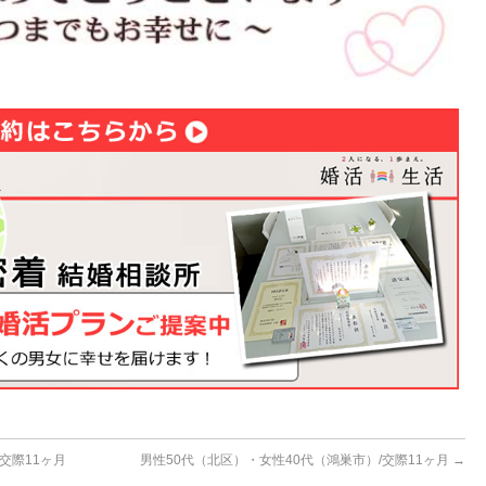
交際11ヶ月
男性50代（北区）・女性40代（鴻巣市）/交際11ヶ月
→