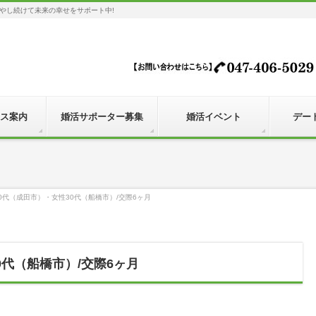
やし続けて未来の幸せをサポート中!
ス案内
婚活サポーター募集
婚活イベント
デー
0代（成田市）・女性30代（船橋市）/交際6ヶ月
0代（船橋市）/交際6ヶ月