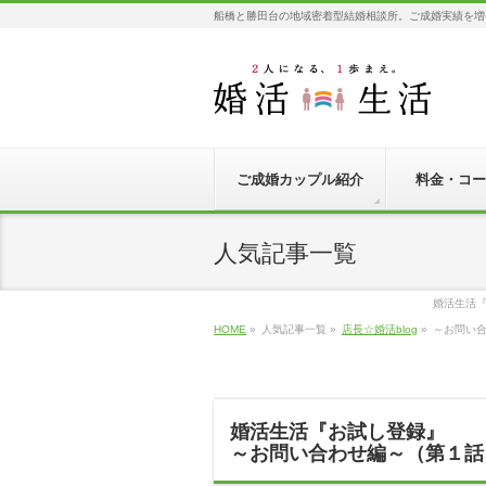
船橋と勝田台の地域密着型結婚相談所。ご成婚実績を増
ご成婚カップル紹介
料金・コー
人気記事一覧
婚活生活
HOME
»
人気記事一覧
»
店長☆婚活blog
»
～お問い
婚活生活『お試し登録』
～お問い合わせ編～（第１話