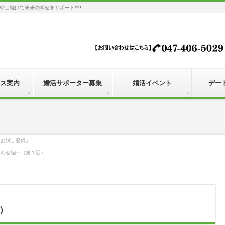
やし続けて未来の幸せをサポート中!
ス案内
婚活サポーター募集
婚活イベント
デー
『お試し登録』
合わせ編～（第１話）
）