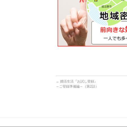
←
婚活生活『お試し登録』
～ご登録準備編～（第2話）