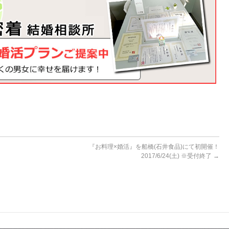
『お料理×婚活』を船橋(石井食品)にて初開催！
2017/6/24(土) ※受付終了
→