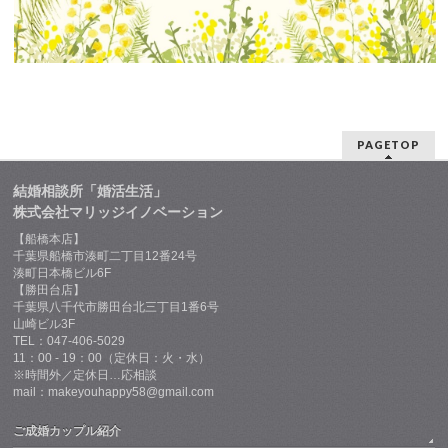
PAGETOP
結婚相談所「婚活生活」
株式会社マリッジイノベーション
【船橋本店】
千葉県船橋市湊町二丁目12番24号
湊町日本橋ビル6F
【勝田台店】
千葉県八千代市勝田台北三丁目1番6号
山崎ビル3F
TEL：047-406-5029
11：00 - 19：00（定休日：火・水）
※時間外／定休日…応相談
mail：makeyouhappy58@gmail.com
ご成婚カップル紹介