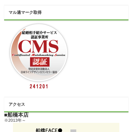
マル適マーク取得
アクセス
■船橋本店
※2013年～