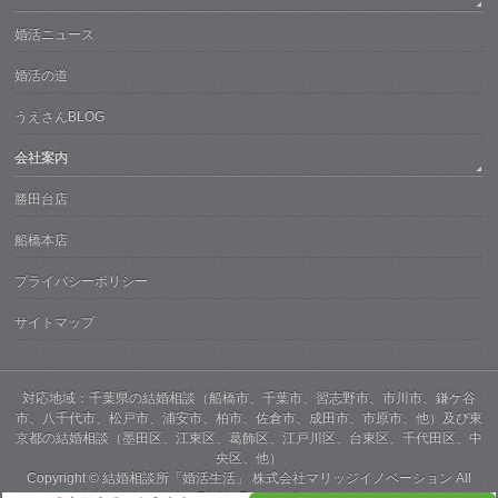
婚活ニュース
婚活の道
うえさんBLOG
会社案内
勝田台店
船橋本店
プライバシーポリシー
サイトマップ
対応地域：千葉県の結婚相談（船橋市、千葉市、習志野市、市川市、鎌ケ谷
市、八千代市、松戸市、浦安市、柏市、佐倉市、成田市、市原市、他）及び東
京都の結婚相談（墨田区、江東区、葛飾区、江戸川区、台東区、千代田区、中
央区、他）
Copyright ©
結婚相談所「婚活生活」 株式会社マリッジイノベーション
All
Rights Reserved.