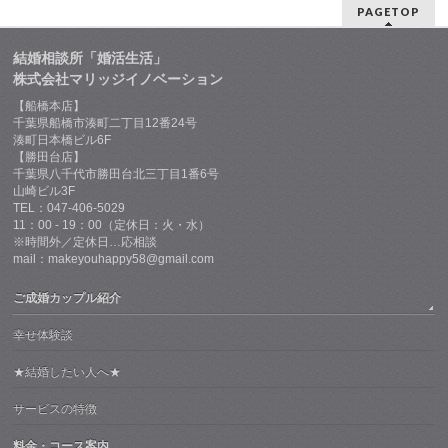
PAGETOP
結婚相談所「婚活生活」
株式会社マリッジイノベーション
【船橋本店】
千葉県船橋市湊町二丁目12番24号
湊町日本橋ビル6F
【勝田台店】
千葉県八千代市勝田台北三丁目1番6号
山崎ビル3F
TEL：047-406-5029
11：00 - 19：00（定休日：火・水）
※時間外／定休日…応相談
mail：makeyouhappy58@gmail.com
ご成婚カップル紹介
幸せ体験談
★結婚したい人へ★
サービスの特徴
料金・コース案内