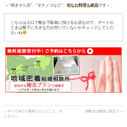
～“焼きそら豆”、“タケノコなど”、
旬なお料理も絶品
です～
こちらは入口で靴を下駄箱に預けるお店なので、デートの
ときは靴下に大きな穴が空いていないかチェックしてくだ
さいね
←
やってみたら案外よかったこと。オ
決断力は婚活に役立つ
→
ンライン。