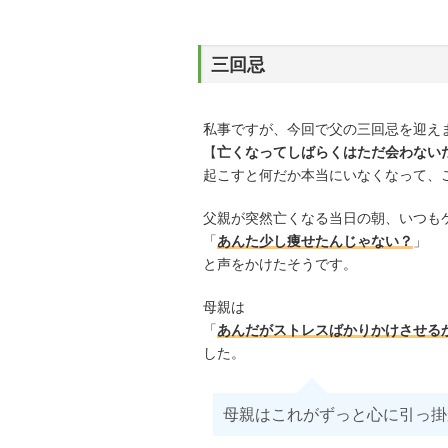
三回忌
私事ですが、今回で父の三回忌を迎え
【
亡くなってしばらくはただ会わない
起こすと何だか本当にいなくなって、
父親が突然亡くなる当日の朝、いつも
「
あんた少し痩せたんじゃない？
」
と声をかけたそうです。
母親は
「
あんだがストレスばかりかけさせる
した。
母親はこれがずっと心に引っ掛