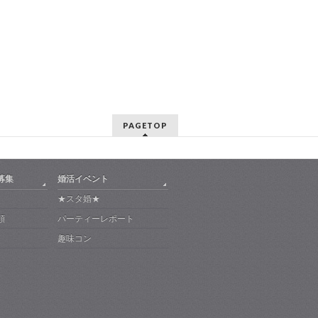
PAGETOP
募集
婚活イベント
★スタ婚★
頼
パーティーレポート
趣味コン