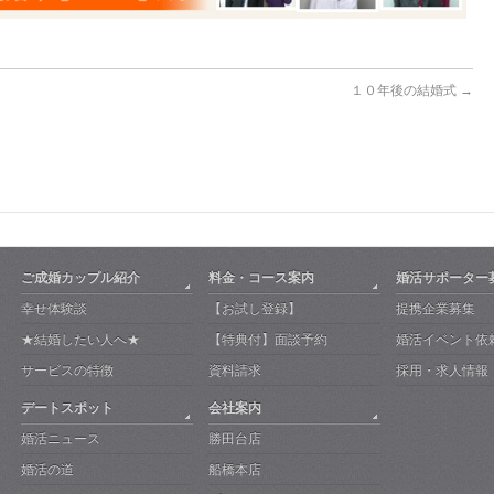
１０年後の結婚式
→
ご成婚カップル紹介
料金・コース案内
婚活サポーター
幸せ体験談
【お試し登録】
提携企業募集
★結婚したい人へ★
【特典付】面談予約
婚活イベント依
サービスの特徴
資料請求
採用・求人情報
デートスポット
会社案内
婚活ニュース
勝田台店
婚活の道
船橋本店