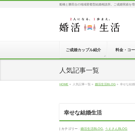
船橋と勝田台の地域密着型結婚相談所。ご成婚実績を増
ご成婚カップル紹介
料金・コー
人気記事一覧
HOME
»
人気記事一覧
»
婚活生活BLOG
»
幸せな結婚
幸せな結婚生活
カテゴリー :
婚活生活BLOG
,
うえさんBLOG