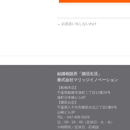
←
お見合いをしないわけ
結婚相談所「婚活生活」
株式会社マリッジイノベーション
【船橋本店】
千葉県船橋市湊町二丁目12番24号
湊町日本橋ビル6F
【勝田台店】
千葉県八千代市勝田台北三丁目1番6号
山崎ビル3F
TEL：047-406-5029
11：00 - 19：00（定休日：火・水）
※時間外／定休日…応相談