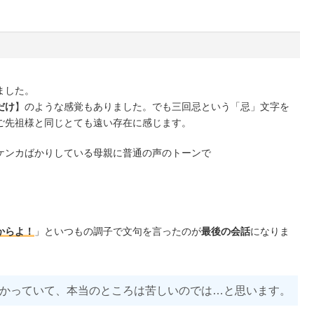
ました。
だけ
】のような感覚もありました。でも三回忌という「忌」文字を
ご先祖様と同じとても遠い存在に感じます。
ケンカばかりしている母親に普通の声のトーンで
からよ！
」といつもの調子で文句を言ったのが
最後の会話
になりま
かっていて、本当のところは苦しいのでは…と思います。