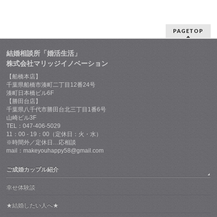
PAGETOP
結婚相談所「婚活生活」
株式会社マリッジイノベーション
【船橋本店】
千葉県船橋市湊町二丁目12番24号
湊町日本橋ビル6F
【勝田台店】
千葉県八千代市勝田台北三丁目1番6号
山崎ビル3F
TEL：047-406-5029
11：00 - 19：00（定休日：火・水）
※時間外／定休日…応相談
mail：makeyouhappy58@gmail.com
ご成婚カップル紹介
幸せ体験談
★結婚したい人へ★