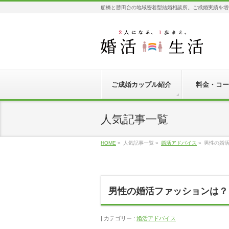
船橋と勝田台の地域密着型結婚相談所。ご成婚実績を増
ご成婚カップル紹介
料金・コー
人気記事一覧
HOME
»
人気記事一覧
»
婚活アドバイス
»
男性の婚
男性の婚活ファッションは？
カテゴリー :
婚活アドバイス