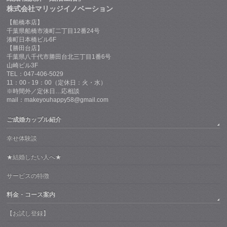
株式会社マリッジイノベーション
【船橋本店】
千葉県船橋市湊町二丁目12番24号
湊町日本橋ビル6F
【勝田台店】
千葉県八千代市勝田台北三丁目1番6号
山崎ビル3F
TEL：047-406-5029
11：00 - 19：00（定休日：火・水）
※時間外／定休日…応相談
mail：makeyouhappy58@gmail.com
ご成婚カップル紹介
幸せ体験談
★結婚したい人へ★
サービスの特徴
料金・コース案内
【お試し登録】