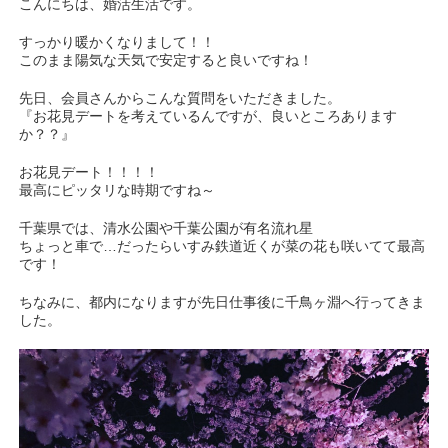
こんにちは、婚活生活です。
すっかり暖かくなりまして！！
このまま陽気な天気で安定すると良いですね！
先日、会員さんからこんな質問をいただきました。
『お花見デートを考えているんですが、良いところあります
か？？』
お花見デート！！！！
最高にピッタリな時期ですね～
千葉県では、清水公園や千葉公園が有名流れ星
ちょっと車で…だったらいすみ鉄道近くが菜の花も咲いてて最高
です！
ちなみに、都内になりますが先日仕事後に千鳥ヶ淵へ行ってきま
した。