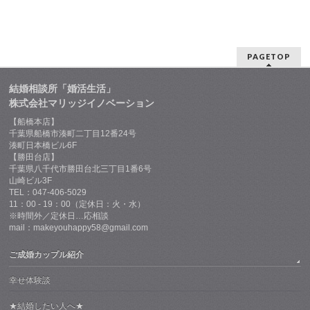
PAGETOP
結婚相談所「婚活生活」
株式会社マリッジイノベーション
【船橋本店】
千葉県船橋市湊町二丁目12番24号
湊町日本橋ビル6F
【勝田台店】
千葉県八千代市勝田台北三丁目1番6号
山崎ビル3F
TEL：047-406-5029
11：00 - 19：00（定休日：火・水）
※時間外／定休日…応相談
mail：makeyouhappy58@gmail.com
ご成婚カップル紹介
幸せ体験談
★結婚したい人へ★