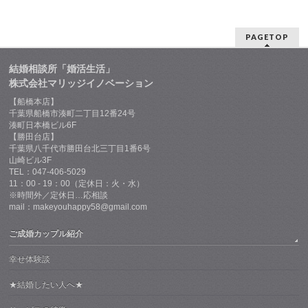
PAGETOP
結婚相談所「婚活生活」
株式会社マリッジイノベーション
【船橋本店】
千葉県船橋市湊町二丁目12番24号
湊町日本橋ビル6F
【勝田台店】
千葉県八千代市勝田台北三丁目1番6号
山崎ビル3F
TEL：047-406-5029
11：00 - 19：00（定休日：火・水）
※時間外／定休日…応相談
mail：makeyouhappy58@gmail.com
ご成婚カップル紹介
幸せ体験談
★結婚したい人へ★