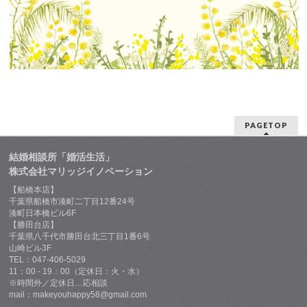
PAGETOP
結婚相談所「婚活生活」
株式会社マリッジイノベーション
【船橋本店】
千葉県船橋市湊町二丁目12番24号
湊町日本橋ビル6F
【勝田台店】
千葉県八千代市勝田台北三丁目1番6号
山崎ビル3F
TEL：047-406-5029
11：00 - 19：00（定休日：火・水）
※時間外／定休日…応相談
mail：makeyouhappy58@gmail.com