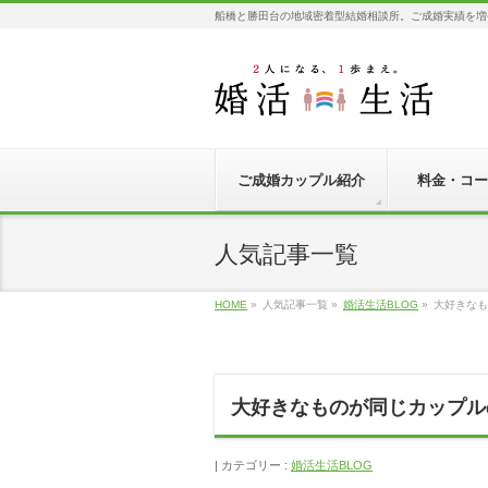
船橋と勝田台の地域密着型結婚相談所。ご成婚実績を増
ご成婚カップル紹介
料金・コー
人気記事一覧
HOME
»
人気記事一覧
»
婚活生活BLOG
»
大好きなもの
大好きなものが同じカップルの結婚
カテゴリー :
婚活生活BLOG