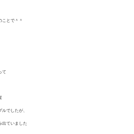
のことで＾＾
って
宴
プルでしたが、
み出ていました