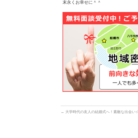
末永くお幸せに＾＾
←
大学時代の友人の結婚式へ！素敵な出会い☆ 20