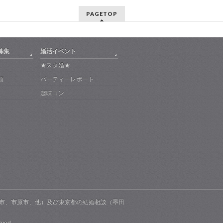
PAGETOP
募集
婚活イベント
★スタ婚★
頼
パーティーレポート
趣味コン
市、市原市、他）及び東京都の結婚相談（墨田
rved.