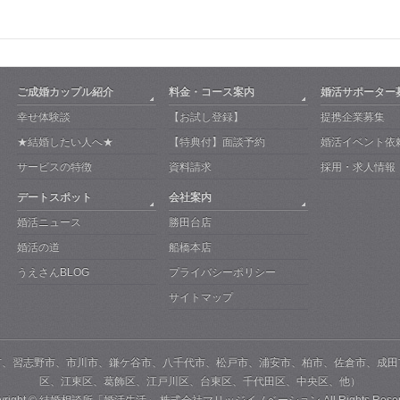
ご成婚カップル紹介
料金・コース案内
婚活サポーター
幸せ体験談
【お試し登録】
提携企業募集
★結婚したい人へ★
【特典付】面談予約
婚活イベント依
サービスの特徴
資料請求
採用・求人情報
デートスポット
会社案内
婚活ニュース
勝田台店
婚活の道
船橋本店
うえさんBLOG
プライバシーポリシー
サイトマップ
市、習志野市、市川市、鎌ケ谷市、八千代市、松戸市、浦安市、柏市、佐倉市、成田
区、江東区、葛飾区、江戸川区、台東区、千代田区、中央区、他）
yright ©
結婚相談所「婚活生活」 株式会社マリッジイノベーション
All Rights Rese