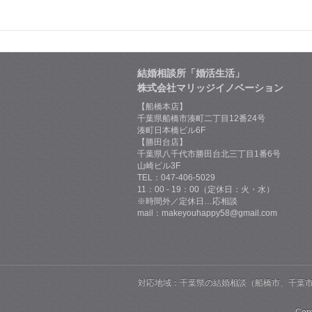
結婚相談所「婚活生活」
株式会社マリッジイノベーション
【船橋本店】
千葉県船橋市湊町二丁目12番24号
湊町日本橋ビル6F
【勝田台店】
千葉県八千代市勝田台北三丁目1番6号
山崎ビル3F
TEL：047-406-5029
11：00 - 19：00（定休日：火・水）
※時間外／定休日…応相談
mail：makeyouhappy58@gmail.com
対応地域：千葉県の結婚相談（船橋市、千葉
Cop