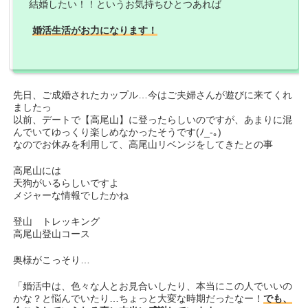
結婚したい！！というお気持ちひとつあれば
婚活生活がお力になります！
先日、ご成婚されたカップル…今はご夫婦さんが遊びに来てくれ
ましたっ
以前、デートで【高尾山】に登ったらしいのですが、あまりに混
んでいてゆっくり楽しめなかったそうです(ﾉ_-｡)
なのでお休みを利用して、高尾山リベンジをしてきたとの事
高尾山には
天狗がいるらしいですよ
メジャーな情報でしたかね
登山 トレッキング
高尾山登山コース
奥様がこっそり…
「婚活中は、色々な人とお見合いしたり、本当にこの人でいいの
かな？と悩んでいたり…ちょっと大変な時期だったなー！
でも、